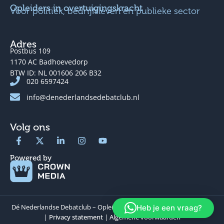
Opleiders in overtuigingskracht
Voor politiek, bedrijfsleven en publieke sector
Adres
Postbus 109
1170 AC Badhoevedorp
BTW ID: NL
001606
206
B32
020 6597424
info@denederlandsedebatclub.nl
Volg ons
Powered by
Dé Nederlandse Debatclub – Opleiders in overtuigingskracht © 2026
Heb je een vraag?
|
Privacy statement
|
Algemene voorwaarden