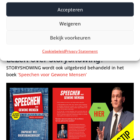
StoryShowing worden gegeven door Jerry Helmers. Jerry Helmers is
Accepteren
mediaondernemer bij
Crown Media
en ervaren
debattrainer,
dagvoorzitter en gespreksleider
. Jerry is daarnaast
Weigeren
sinds 2010 columnist bij de Financiële Telegraaf en hij is regelmatig te
beluisteren op BNR Nieuwsradio. In 2019 eindigde Jerry op het
Bekijk voorkeuren
Nederlands Kampioenschap Debatteren Eloquentia op de derde
plaats.
Cookiebeleid
Privacy Statement
Lezen over StoryShowing?
STORYSHOWING wordt ook uitgebreid behandeld in het
boek
‘Speechen voor Gewone Mensen’