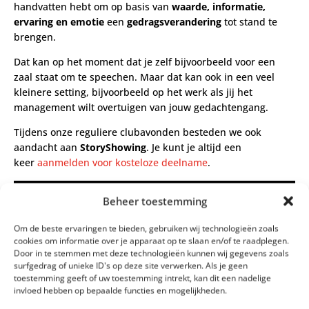
handvatten hebt om op basis van
waarde, informatie,
ervaring en emotie
een
gedragsverandering
tot stand te
brengen.
Dat kan op het moment dat je zelf bijvoorbeeld voor een
zaal staat om te speechen. Maar dat kan ook in een veel
kleinere setting, bijvoorbeeld op het werk als jij het
management wilt overtuigen van jouw gedachtengang.
Tijdens onze reguliere clubavonden besteden we ook
aandacht aan
StoryShowing
. Je kunt je altijd een
keer
aanmelden voor kosteloze deelname
.
Beheer toestemming
Om de beste ervaringen te bieden, gebruiken wij technologieën zoals
cookies om informatie over je apparaat op te slaan en/of te raadplegen.
Door in te stemmen met deze technologieën kunnen wij gegevens zoals
surfgedrag of unieke ID's op deze site verwerken. Als je geen
toestemming geeft of uw toestemming intrekt, kan dit een nadelige
invloed hebben op bepaalde functies en mogelijkheden.
StoryShowing
is een geregistreerde handelsnaam van Dé
Nederlandse Debatclub in Amsterdam. De trainingen en workshops